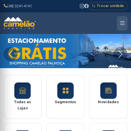
(48) 3241-4141
Trocar unidade
Todas as
Segmentos
Novidades
Lojas