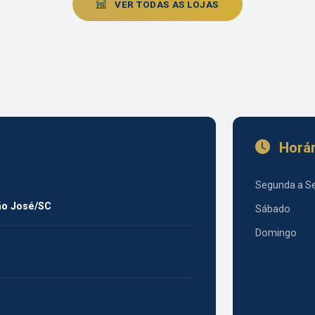
VER TODAS AS LOJAS
Horár
Segunda a S
São José/SC
Sábado
Domingo