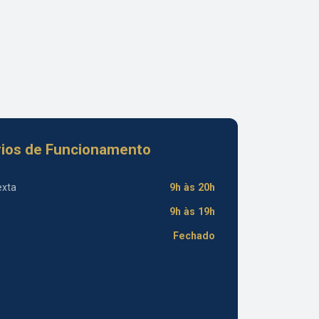
ios de Funcionamento
exta
9h às 20h
9h às 19h
Fechado