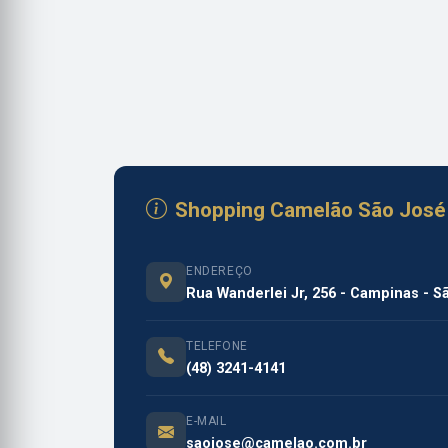
Shopping Camelão São José
ENDEREÇO
Rua Wanderlei Jr, 256 - Campinas - 
TELEFONE
(48) 3241-4141
E-MAIL
saojose@camelao.com.br