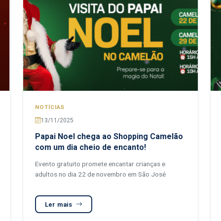
NOTÍCIAS
13/11/2025
Papai Noel chega ao Shopping Camelão
com um dia cheio de encanto!
Evento gratuito promete encantar crianças e
adultos no dia 22 de novembro em São José
Ler mais