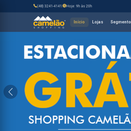
(48) 3241-4141
|
Hoje: 9h às 20h
Início
Lojas
Segmento