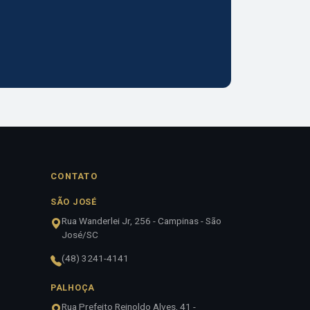
CONTATO
SÃO JOSÉ
Rua Wanderlei Jr, 256 - Campinas - São
José/SC
(48) 3241-4141
PALHOÇA
Rua Prefeito Reinoldo Alves, 41 -