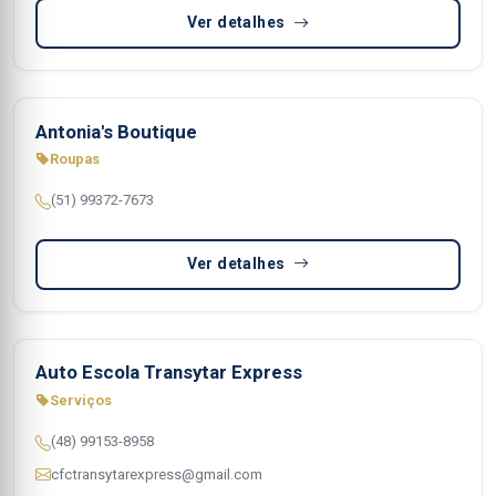
Ver detalhes
Antonia's Boutique
Roupas
(51) 99372-7673
Ver detalhes
Auto Escola Transytar Express
Serviços
(48) 99153-8958
cfctransytarexpress@gmail.com