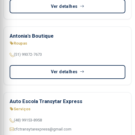
Ver detalhes
Antonia's Boutique
Roupas
(51) 99372-7673
Ver detalhes
Auto Escola Transytar Express
Serviços
(48) 99153-8958
cfctransytarexpress@gmail.com