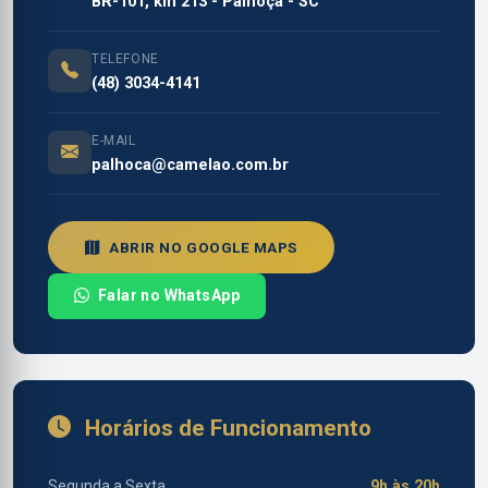
BR-101, km 213 - Palhoça - SC
TELEFONE
(48) 3034-4141
E-MAIL
palhoca@camelao.com.br
ABRIR NO GOOGLE MAPS
Falar no WhatsApp
Horários de Funcionamento
Segunda a Sexta
9h às 20h